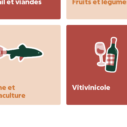
il et viandes
Fruits et légume
he et
Vitivinicole
aculture