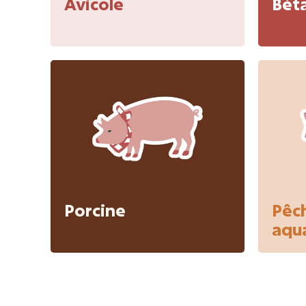
Avicole
Béta
Porcine
Pêc
aqu