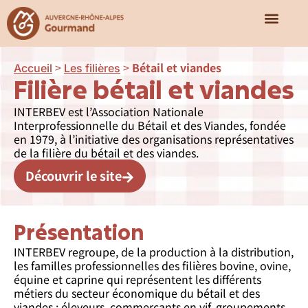
Qui sommes-nous ?
Nos missions
Notre écosy
>
>
Bétail et viandes
Accueil
Les filières
Filière bétail et viandes
INTERBEV est l’Association Nationale
Interprofessionnelle du Bétail et des Viandes, fondée
en 1979, à l’initiative des organisations représentatives
de la filière du bétail et des viandes.
Découvrir le site
Présentation
INTERBEV regroupe, de la production à la distribution,
les familles professionnelles des filières bovine, ovine,
équine et caprine qui représentent les différents
métiers du secteur économique du bétail et des
viandes : éleveurs, commerçants en vif, groupements