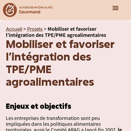
Qui sommes-nous ?
Nos missions
Notre écosy
>
>
Mobiliser et favoriser
Accueil
Projets
l’intégration des TPE/PME agroalimentaires
Mobiliser et favoriser
l’intégration des
TPE/PME
agroalimentaires
Enjeux et objectifs
Les entreprises de transformation sont peu
impliquées dans les politiques alimentaires
territoriales, aussi le Comité ARAG a lancé fin 2002,
le