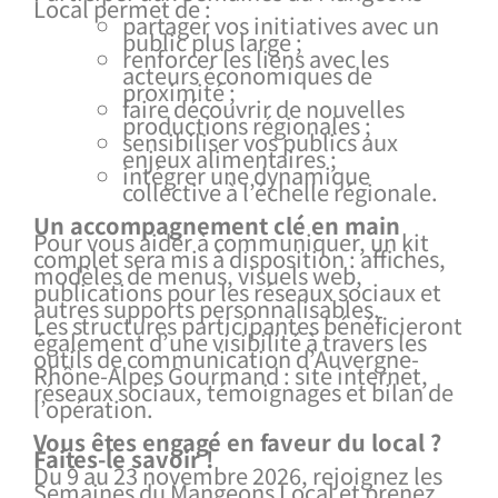
Local permet de :
partager vos initiatives avec un
public plus large ;
renforcer les liens avec les
acteurs économiques de
proximité ;
faire découvrir de nouvelles
productions régionales ;
sensibiliser vos publics aux
enjeux alimentaires ;
intégrer une dynamique
collective à l’échelle régionale.
Un accompagnement clé en main
Pour vous aider à communiquer, un kit
complet sera mis à disposition : affiches,
modèles de menus, visuels web,
publications pour les réseaux sociaux et
autres supports personnalisables.
Les structures participantes bénéficieront
également d’une visibilité à travers les
outils de communication d’Auvergne-
Rhône-Alpes Gourmand : site internet,
réseaux sociaux, témoignages et bilan de
l’opération.
Vous êtes engagé en faveur du local ?
Faites-le savoir !
Du 9 au 23 novembre 2026, rejoignez les
Semaines du Mangeons Local et prenez