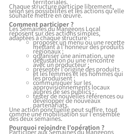
territoriales.
Chaque structure participe librement,
selon ses possibilités et les actions qu’elle
souhaite mettre en œuvre.
Comment participer ?
Les Semaines du Mangeons Local
reposent sur des actions simples,
adaptées à chaque structure :
proposer un menu ou une recette
mettant à l’honneur des produits
régionaux ;
organiser une animation, une
dégustation ou une rencontre
avec un producteur ;
présenter l’origine des produits
et les femmes et les hommes qui
les produisent ;
communiquer sur les
approvisionnements locaux
auprès de ses publics ;
tester de nouvelles références ou
développer de nouveaux
partenariats.
Une action ponctuelle peut suffire, tout
comme une mobilisation sur l’ensemble
des deux semaines.
Pourquoi rejoindre l’opération ?
Participer aux Semaines du Mangeons