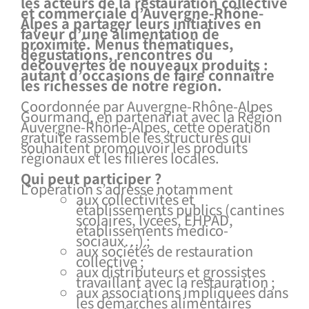
les acteurs de la restauration collective
et commerciale d’Auvergne-Rhône-
Alpes à partager leurs initiatives en
faveur d’une alimentation de
proximité. Menus thématiques,
dégustations, rencontres ou
découvertes de nouveaux produits :
autant d’occasions de faire connaître
les richesses de notre région.
Coordonnée par Auvergne-Rhône-Alpes
Gourmand, en partenariat avec la Région
Auvergne-Rhône-Alpes, cette opération
gratuite rassemble les structures qui
souhaitent promouvoir les produits
régionaux et les filières locales.
Qui peut participer ?
L’opération s’adresse notamment
aux collectivités et
établissements publics (cantines
scolaires, lycées, EHPAD,
établissements médico-
sociaux…) ;
aux sociétés de restauration
collective ;
aux distributeurs et grossistes
travaillant avec la restauration ;
aux associations impliquées dans
les démarches alimentaires