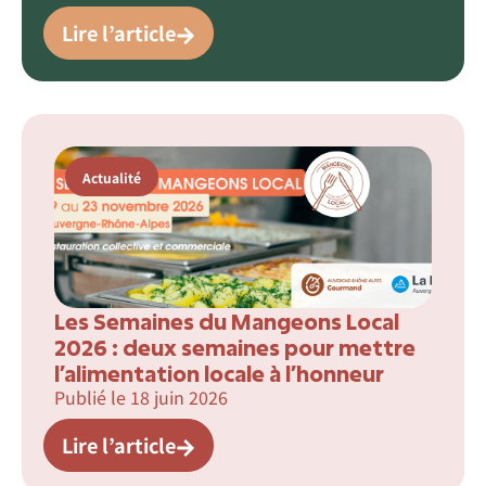
Lire l’article
Actualité
Les Semaines du Mangeons Local
2026 : deux semaines pour mettre
l’alimentation locale à l’honneur
Publié le
18 juin 2026
Lire l’article