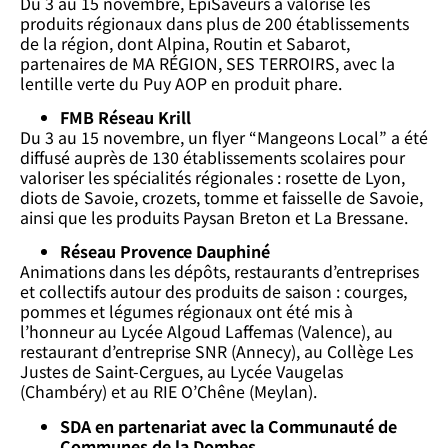
Du 3 au 15 novembre, EpiSaveurs a valorisé les
produits régionaux dans plus de 200 établissements
de la région, dont Alpina, Routin et Sabarot,
partenaires de MA RÉGION, SES TERROIRS, avec la
lentille verte du Puy AOP en produit phare.
FMB Réseau Krill
Du 3 au 15 novembre, un flyer “Mangeons Local” a été
diffusé auprès de 130 établissements scolaires pour
valoriser les spécialités régionales : rosette de Lyon,
diots de Savoie, crozets, tomme et faisselle de Savoie,
ainsi que les produits Paysan Breton et La Bressane.
Réseau Provence Dauphiné
Animations dans les dépôts, restaurants d’entreprises
et collectifs autour des produits de saison : courges,
pommes et légumes régionaux ont été mis à
l’honneur au Lycée Algoud Laffemas (Valence), au
restaurant d’entreprise SNR (Annecy), au Collège Les
Justes de Saint-Cergues, au Lycée Vaugelas
(Chambéry) et au RIE O’Chêne (Meylan).
SDA en partenariat avec la Communauté de
Communes de la Dombes