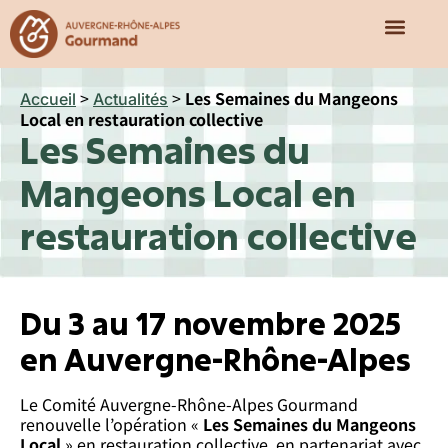
Qui sommes-nous ?
Nos missions
Notre écosy
>
>
Les Semaines du Mangeons
Accueil
Actualités
Local en restauration collective
Les Semaines du
Mangeons Local en
restauration collective
Du 3 au 17 novembre 2025
en Auvergne-Rhône-Alpes
Le Comité Auvergne-Rhône-Alpes Gourmand
renouvelle l’opération «
Les Semaines du Mangeons
Local
» en restauration collective, en partenariat avec