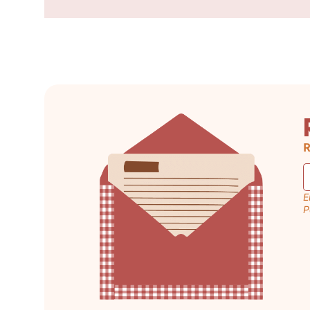
R
E
P