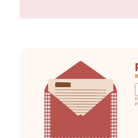
R
E
P