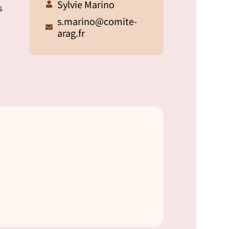
Sylvie Marino
s
s.marino@comite-
arag.fr