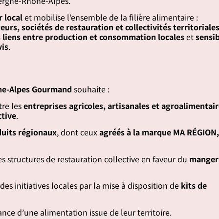
rgne-Rhône-Alpes.
 local
et mobilise l’ensemble de la filière alimentaire :
urs, sociétés de restauration et collectivités territoriales
s liens entre production et consommation locales
et
sensib
vis
.
ne-Alpes Gourmand
souhaite :
re les
entreprises agricoles, artisanales et agroalimentai
ctive
.
uits régionaux
, dont ceux
agréés à la marque MA RÉGION
s structures de restauration collective en faveur du
manger 
es initiatives locales par la mise à disposition de
kits de
nce d’une alimentation issue de leur territoire.