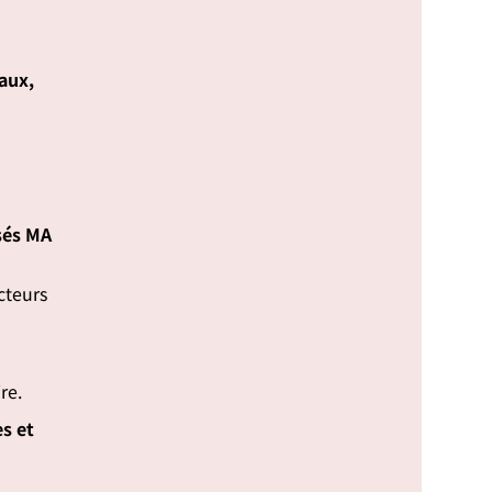
aux,
isés MA
cteurs
re.
s et