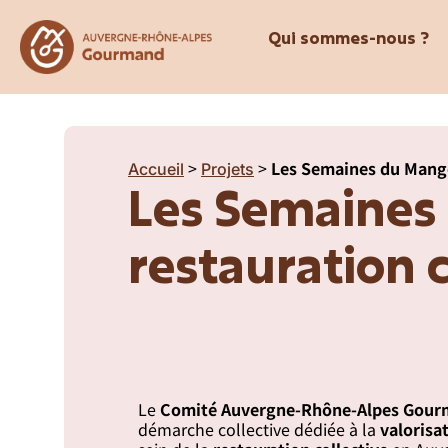
Qui sommes-nous ?
>
>
Les Semaines du Mange
Accueil
Projets
Les Semaines
restauration c
Le
Comité Auvergne-Rhône-Alpes Gou
démarche collective dédiée à la
valorisa