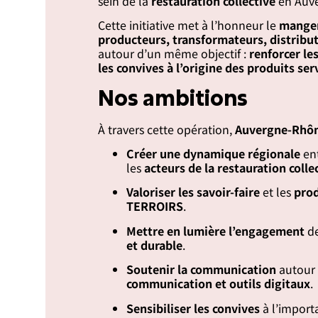
sein de la
restauration collective
en Auve
Cette initiative met à l’honneur le
manger
producteurs, transformateurs, distribute
autour d’un même objectif :
renforcer le
les convives à l’origine des produits ser
Nos ambitions
À travers cette opération,
Auvergne-Rhô
Créer une dynamique régionale
ent
les
acteurs de la restauration colle
Valoriser les savoir-faire
et les
prod
TERROIRS
.
Mettre en lumière l’engagement
de
et durable
.
Soutenir la communication
autour d
communication et outils digitaux
.
Sensibiliser les convives
à l’importa