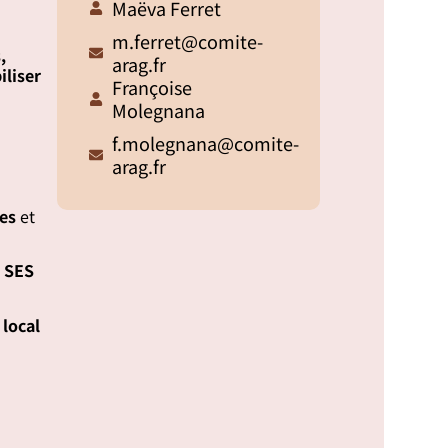
Maëva Ferret
m.ferret@comite-
,
arag.fr
iliser
Françoise
Molegnana
f.molegnana@comite-
arag.fr
res
et
, SES
local