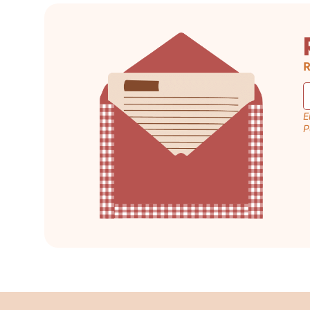
R
E
P